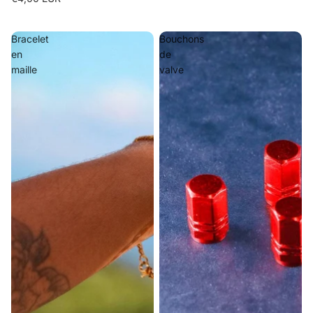
Bracelet
Bouchons
en
de
maille
valve