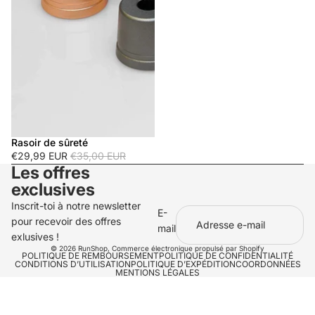
Rasoir de sûreté
Promotion
€29,99 EUR
€35,00 EUR
Les offres
exclusives
Inscrit-toi à notre newsletter
E-
pour recevoir des offres
mail
exlusives !
© 2026
RunShop
,
Commerce électronique propulsé par Shopify
POLITIQUE DE REMBOURSEMENT
POLITIQUE DE CONFIDENTIALITÉ
CONDITIONS D’UTILISATION
POLITIQUE D’EXPÉDITION
COORDONNÉES
MENTIONS LÉGALES