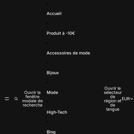
Ignorer et passer au contenu
Accueil
Produit à -10€
Accessoires de mode
Bijoux
Ouvrir le
Mode
Ouvrir la
sélecteur
fenêtre
de
EUR
modale de
région et
recherche
de
langue
High-Tech
Blog