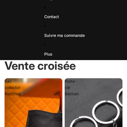
Contact
Suivre ma commande
Plus
Vente croisée
Sac
Porte-
collector
clé
RunShop
Batman